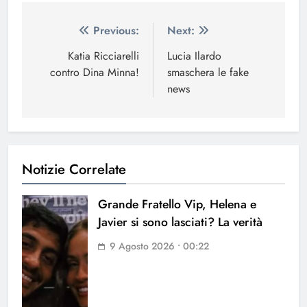
Navigazione
Previous:
Next:
articoli
Katia Ricciarelli
Lucia Ilardo
contro Dina Minna!
smaschera le fake
news
Notizie Correlate
Grande Fratello Vip, Helena e
Javier si sono lasciati? La verità
9 Agosto 2026 • 00:22