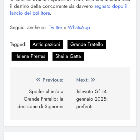
il destino della concorrente sia davvero
segnato dopo il
lancio del bollitore
.
Seguici anche su
Twitter
e
WhatsApp
Tagged:
Anticipazioni
Grande Fratello
Helena Prestes
Shaila Gatta
Navigazione
Previous:
Next:
articoli
Spoiler ultim’ora
Televoto Gf 14
Grande Fratello: la
gennaio 2025: i
decisione di Signorini
preferiti