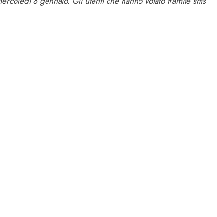
mercoledì 8 gennaio. Gli utenti che hanno votato tramite sms