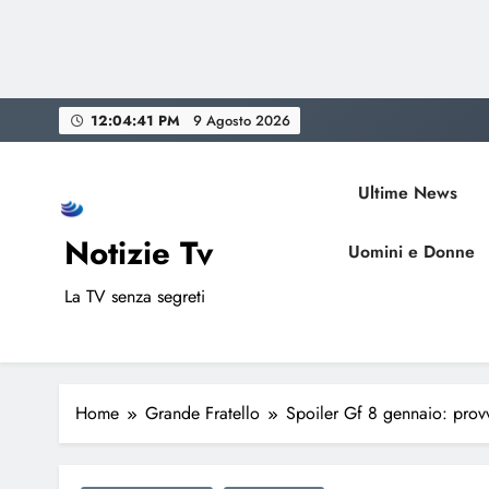
Skip
12:04:43 PM
9 Agosto 2026
to
content
Ultime News
Notizie Tv
Uomini e Donne
La TV senza segreti
Home
Grande Fratello
Spoiler Gf 8 gennaio: prov