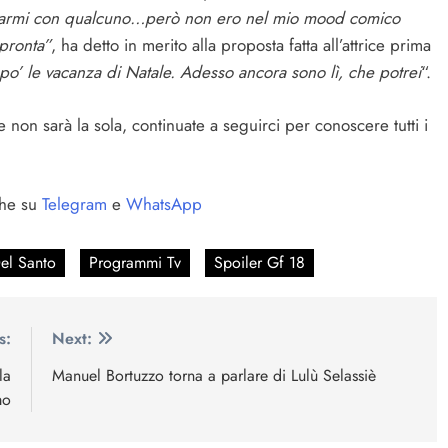
rontarmi con qualcuno…però non ero nel mio mood comico
 pronta”
, ha detto in merito alla proposta fatta all’attrice prima
 po’ le vacanza di Natale. Adesso ancora sono lì, che potrei
“.
on sarà la sola, continuate a seguirci per conoscere tutti i
he su
Telegram
e
WhatsApp
el Santo
Programmi Tv
Spoiler Gf 18
s:
Next:
la
Manuel Bortuzzo torna a parlare di Lulù Selassiè
mo