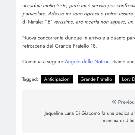
accaduta molto triste, però mi è servito per conf
particolare. Adesso mi sono ripresa e potrei essere
di Natale: “
E’ verissimo, ero incerta non sapevo, un
Nuova concorrente dunque in arrivo e a quanto pare n
retroscena del Grande Fratello 18.
Continua a seguire
Angolo delle Notizie
. Siamo anc
Tagged:
Anticipazioni
Grande Fratello
Lory D
Navigazione
Previou
articoli
Jaqueline Luna Di Giacomo fa una dedica al
mamma di Ulti