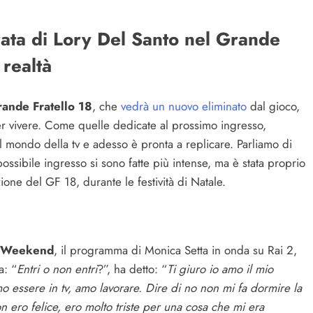
trata di Lory Del Santo nel Grande
 realtà
ande Fratello 18
, che
vedrà un nuovo eliminato
dal gioco,
er vivere. Come quelle dedicate al prossimo ingresso,
 mondo della tv e adesso è pronta a replicare. Parliamo di
possibile ingresso si sono fatte più intense, ma è stata proprio
zione del GF 18, durante le festività di Natale.
io Weekend
, il programma di Monica Setta in onda su Rai 2,
a: “
Entri o non entri
?”, ha detto: “
Ti giuro io amo il mio
o essere in tv, amo lavorare. Dire di no non mi fa dormire la
on ero felice, ero molto triste per una cosa che mi era