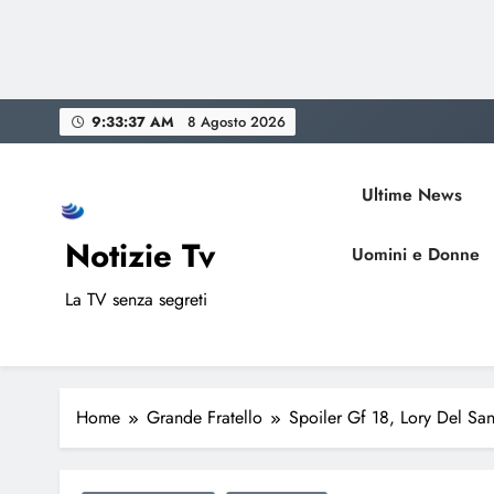
Skip
9:33:38 AM
8 Agosto 2026
to
content
Ultime News
Notizie Tv
Uomini e Donne
La TV senza segreti
Home
Grande Fratello
Spoiler Gf 18, Lory Del San