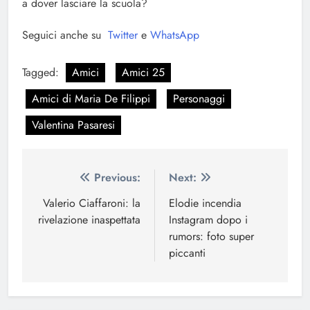
a dover lasciare la scuola?
Seguici anche su
Twitter
e
WhatsApp
Tagged:
Amici
Amici 25
Amici di Maria De Filippi
Personaggi
Valentina Pasaresi
Navigazione
Previous:
Next:
articoli
Valerio Ciaffaroni: la
Elodie incendia
rivelazione inaspettata
Instagram dopo i
rumors: foto super
piccanti