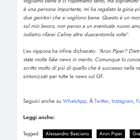
vogliamo bene e ci rispettiamo tanto, ma soprattutto
è una persona importante, mi ha regalato la gioia p
due genitori che si vogliono bene. Questo è un mom
sul mio lavoro, non penso a un eventuale nuovo amo
indietro rifarei Celine altre duecentomila volte
“.
L’ex vippona ha infine dichiarato:
“Aron Piper? Dietr
state molte fake news in merito. Comunque lo conosc
scritto molto di più di quello che è successo nella re
sintonizzati per tutte le news sul GF.
Seguici anche su
WhatsApp,
Â
Twitter
,
Instagram
,
F
Leggi anche:
Tagged:
Alessandro Basciano
Aron Piper
Gra