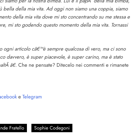
 ci siamo per la nostra bimba. Lui è il papÃ della mia bimba,
iù bella della mia vita. Ad oggi non siamo una coppia, siamo
ento della mia vita dove mi sto concentrando su me stessa e
re, mi sto godendo questo momento della mia vita. Tornassi
o ogni articolo câ€™è sempre qualcosa di vero, ma ci sono
o davvero, è super piacevole, è super carino, ma è stato
altÃ â€.
Che ne pensate? Ditecelo nei commenti e rimanete
acebook
e
Telegram
nde Fratello
Sophie Codegoni