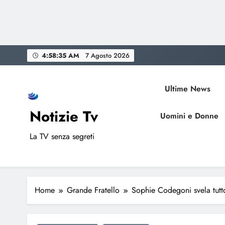
Skip
4:58:36 AM
7 Agosto 2026
to
content
Ultime News
Notizie Tv
Uomini e Donne
La TV senza segreti
Home
Grande Fratello
Sophie Codegoni svela tutt