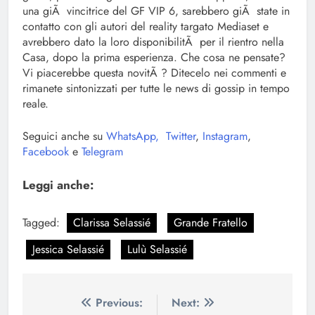
una giÃ vincitrice del GF VIP 6, sarebbero giÃ state in
contatto con gli autori del reality targato Mediaset e
avrebbero dato la loro disponibilitÃ per il rientro nella
Casa, dopo la prima esperienza. Che cosa ne pensate?
Vi piacerebbe questa novitÃ ? Ditecelo nei commenti e
rimanete sintonizzati per tutte le news di gossip in tempo
reale.
Seguici anche su
WhatsApp,
Twitter
,
Instagram
,
Facebook
e
Telegram
Leggi anche:
Tagged:
Clarissa Selassié
Grande Fratello
Jessica Selassié
Lulù Selassié
Navigazione
Previous:
Next: