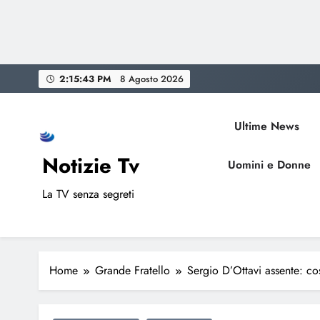
Skip
2:15:44 PM
8 Agosto 2026
to
content
Ultime News
Notizie Tv
Uomini e Donne
La TV senza segreti
Home
Grande Fratello
Sergio D’Ottavi assente: co