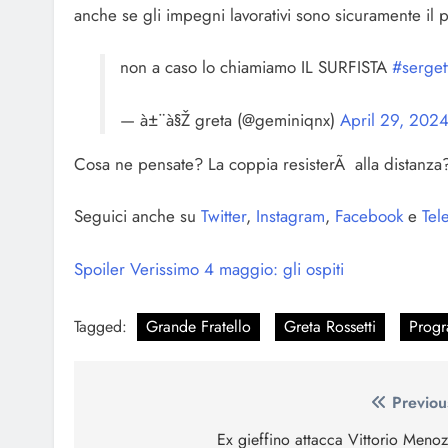
anche se gli impegni lavorativi sono sicuramente il p
non a caso lo chiamiamo IL SURFISTA
#sergett
— à±¨à§Ž greta (@geminiqnx)
April 29, 202
Cosa ne pensate? La coppia resisterÃ alla distanza
Seguici anche su
Twitter
,
Instagram
,
Facebook
e
Tel
Spoiler Verissimo 4 maggio: gli ospiti
Tagged:
Grande Fratello
Greta Rossetti
Progr
Navigazione
Previou
articoli
Ex gieffino attacca Vittorio Menoz