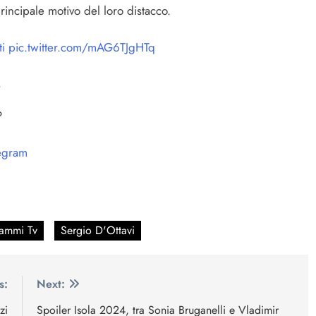
rincipale motivo del loro distacco.
i
pic.twitter.com/mAG6TJgHTq
4
?
egram
ammi Tv
Sergio D'Ottavi
s:
Next:
zi
Spoiler Isola 2024, tra Sonia Bruganelli e Vladimir