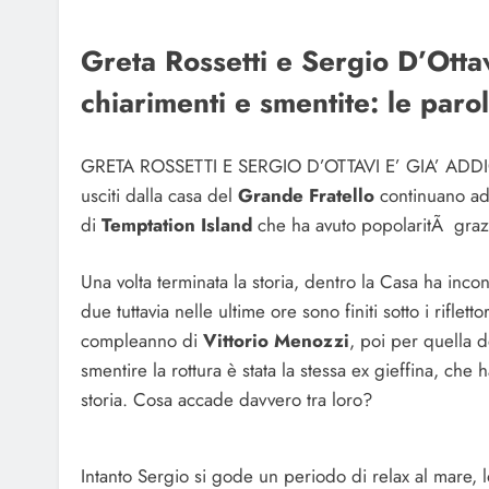
Greta Rossetti e Sergio D’Ottav
chiarimenti e smentite: le paro
GRETA ROSSETTI E SERGIO D’OTTAVI E’ GIA’ ADD
usciti dalla casa del
Grande Fratello
continuano ad e
di
Temptation Island
che ha avuto popolaritÃ grazie
Una volta terminata la storia, dentro la Casa ha inco
due tuttavia nelle ultime ore sono finiti sotto i riflet
compleanno di
Vittorio Menozzi
, poi per quella d
smentire la rottura è stata la stessa ex gieffina, che
storia. Cosa accade davvero tra loro?
Intanto Sergio si gode un periodo di relax al mare, l