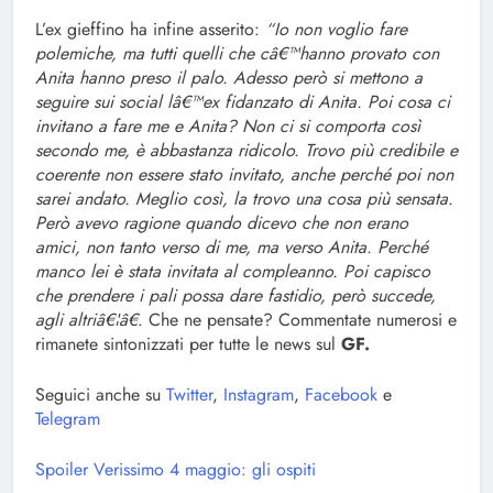
L’ex gieffino ha infine asserito:
“Io non voglio fare
polemiche, ma tutti quelli che câ€™hanno provato con
Anita hanno preso il palo. Adesso però si mettono a
seguire sui social lâ€™ex fidanzato di Anita. Poi cosa ci
invitano a fare me e Anita? Non ci si comporta così
secondo me, è abbastanza ridicolo. Trovo più credibile e
coerente non essere stato invitato, anche perché poi non
sarei andato. Meglio così, la trovo una cosa più sensata.
Però avevo ragione quando dicevo che non erano
amici, non tanto verso di me, ma verso Anita. Perché
manco lei è stata invitata al compleanno. Poi capisco
che prendere i pali possa dare fastidio, però succede,
agli altriâ€¦â€
. Che ne pensate? Commentate numerosi e
rimanete sintonizzati per tutte le news sul
GF.
Seguici anche su
Twitter
,
Instagram
,
Facebook
e
Telegram
Spoiler Verissimo 4 maggio: gli ospiti