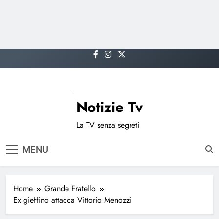
Skip
to
content
Notizie Tv
La TV senza segreti
MENU
Home
Grande Fratello
Ex gieffino attacca Vittorio Menozzi