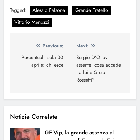
Tagged:
Alessio Falsone
Grande Fratello
Vittorio Menozzi
Navigazione
Previous:
Next:
articoli
Percentuali Isola 30
Sergio D’Ottavi
aprile: chi esce
assente: cosa accade
tra lui e Greta
Rossetti?
Notizie Correlate
GF Vip, la grande assenza al