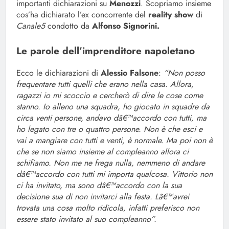
importanti dichiarazioni su
Menozzi
. Scopriamo insieme
cos’ha dichiarato l’ex concorrente del
reality show
di
Canale5
condotto da
Alfonso Signorini.
Le parole dell’imprenditore napoletano
Ecco le dichiarazioni di
Alessio Falsone
:
“Non posso
frequentare tutti quelli che erano nella casa. Allora,
ragazzi io mi scoccio e cercherò di dire le cose come
stanno. Io alleno una squadra, ho giocato in squadre da
circa venti persone, andavo dâ€™accordo con tutti, ma
ho legato con tre o quattro persone. Non è che esci e
vai a mangiare con tutti e venti, è normale. Ma poi non è
che se non siamo insieme al compleanno allora ci
schifiamo. Non me ne frega nulla, nemmeno di andare
dâ€™accordo con tutti mi importa qualcosa. Vittorio non
ci ha invitato, ma sono dâ€™accordo con la sua
decisione sua di non invitarci alla festa. Lâ€™avrei
trovata una cosa molto ridicola, infatti preferisco non
essere stato invitato al suo compleanno”.