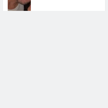
Uomini e Donne, ex tronista nel
mirino: l’indiscrezione
4 Agosto 2026 • 12:03
Grande Fratello Vip, il ritorno:
data di inizio e concorrenti