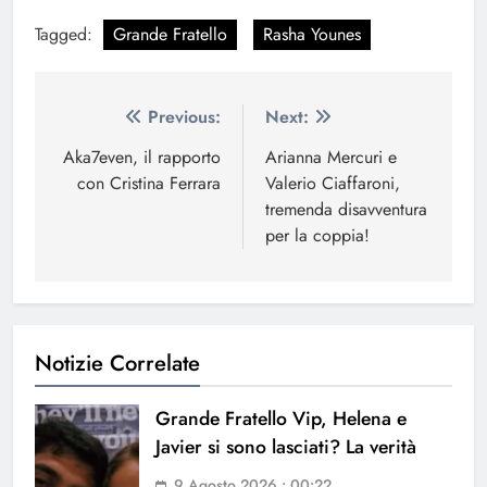
Tagged:
Grande Fratello
Rasha Younes
Navigazione
Previous:
Next:
articoli
Aka7even, il rapporto
Arianna Mercuri e
con Cristina Ferrara
Valerio Ciaffaroni,
tremenda disavventura
per la coppia!
Notizie Correlate
Grande Fratello Vip, Helena e
Javier si sono lasciati? La verità
9 Agosto 2026 • 00:22