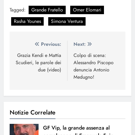
Tagged:
Grande Fratello
Omer Elomari
Rasha Younes
Simona Ventura
Navigazione
Previous:
Next:
articoli
Grazia Kendi e Mattia
Colpo di scena:
Scudieri, le parole dei
Alessandro Piscopo
due (video)
denuncia Antonio
Medugno!
Notizie Correlate
GF Vip, la grande assenza al