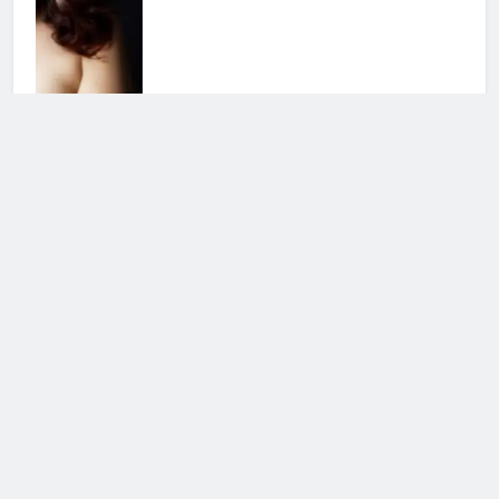
Grande Fratello, la notizia è
ufficiale: i due non stanno più
insieme
5 Agosto 2026 • 17:14
Uomini e Donne, ex tronista nel