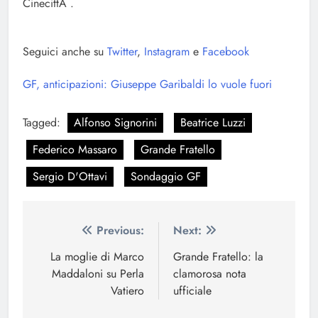
CinecittÃ .
Seguici anche su
Twitter
,
Instagram
e
Facebook
GF, anticipazioni: Giuseppe Garibaldi lo vuole fuori
Tagged:
Alfonso Signorini
Beatrice Luzzi
Federico Massaro
Grande Fratello
Sergio D'Ottavi
Sondaggio GF
Navigazione
Previous:
Next:
articoli
La moglie di Marco
Grande Fratello: la
Maddaloni su Perla
clamorosa nota
Vatiero
ufficiale