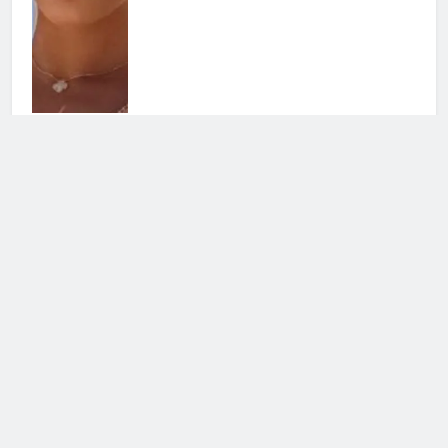
Helena Prestes sbotta sui social: il
messaggio ai fan non lascia dubbi
23 Luglio 2026 • 09:23