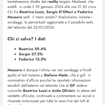
trentatreesima diretta del
reality
targato
Mediaset,
che
andrÃ in onda il 29 gennaio 2024 alle ore 21.30 circa.
Chi fra
Beatrice Luzzi, Sergio D’Ottavi e Federico
Massaro
sarÃ il meno amato? Analizziamo insieme i
sondaggi, le percentuali aggiornate e il possibile esito
del televoto del 23/01/2024.
Chi si salva? I dati
Beatrice 59.4%
Sergio 27.3%
Federico 13.3%
Massaro
è dunque l’ultimo nei vari sondaggi e finirÃ
spalle al led insieme a
Stefano Miele
, che è giÃ in
nomination d’ufficio poiché ha riportato informazioni
sensibili dall’esterno sul televoto che al
GF
vedeva
coinvolte
Beatrice Luzzi e Anita Olivieri.
In attesa del
verdetto ufficiale, continuate a commentare sui social e
rimanete sintonizzati per tutte le news live dal loft di