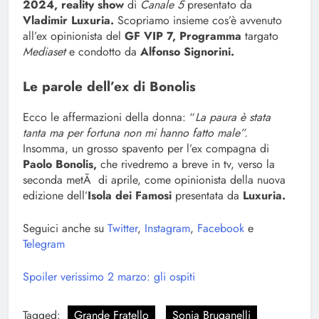
2024, reality show
di
Canale 5
presentato da
Vladimir Luxuria.
Scopriamo insieme cos’è avvenuto
all’ex opinionista del
GF VIP 7,
Programma
targato
Mediaset
e condotto da
Alfonso Signorini.
Le parole dell’ex di Bonolis
Ecco le affermazioni della donna: “
La paura è stata
tanta ma per fortuna non mi hanno fatto male”.
Insomma, un grosso spavento per l’ex compagna di
Paolo Bonolis,
che rivedremo a breve in tv, verso la
seconda metÃ di aprile, come opinionista della nuova
edizione dell’
Isola dei Famosi
presentata da
Luxuria.
Seguici anche su
Twitter
,
Instagram
,
Facebook
e
Telegram
Spoiler verissimo 2 marzo: gli ospiti
Tagged:
Grande Fratello
Sonia Bruganelli