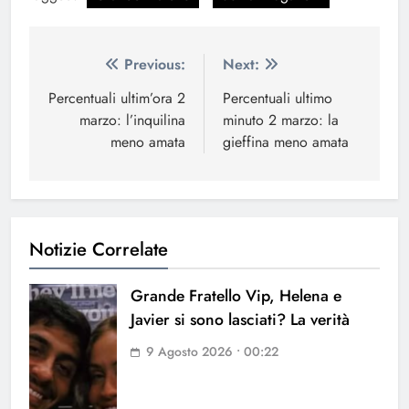
Navigazione
Previous:
Next:
articoli
Percentuali ultim’ora 2
Percentuali ultimo
marzo: l’inquilina
minuto 2 marzo: la
meno amata
gieffina meno amata
Notizie Correlate
Grande Fratello Vip, Helena e
Javier si sono lasciati? La verità
9 Agosto 2026 • 00:22