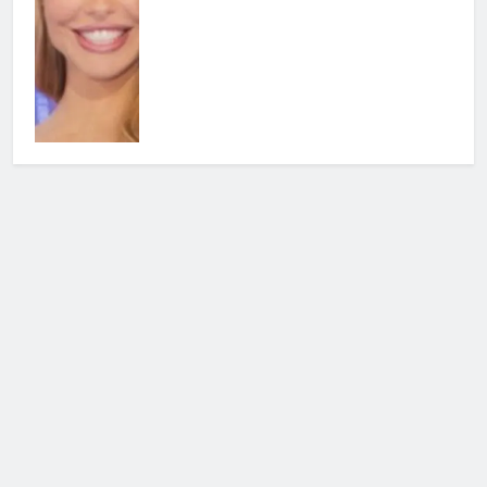
Cerca
Cerca
Notizie Tv
©
Copy
right
2026- Tutti i diritti sono
riservati|
redazione [at] notizietv [dot] com