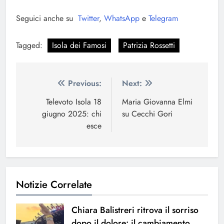
Seguici anche su
Twitter
,
WhatsApp
e
Telegram
Tagged:
Isola dei Famosi
Patrizia Rossetti
Navigazione
Previous:
Next:
articoli
Televoto Isola 18
Maria Giovanna Elmi
giugno 2025: chi
su Cecchi Gori
esce
Notizie Correlate
Chiara Balistreri ritrova il sorriso
dopo il dolore: il cambiamento