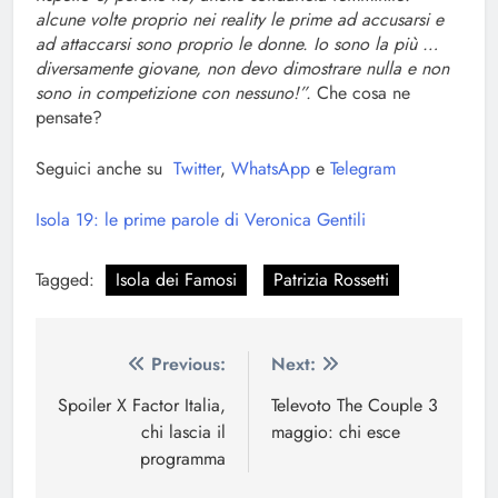
alcune volte proprio nei reality le prime ad accusarsi e
ad attaccarsi sono proprio le donne. Io sono la più …
diversamente giovane, non devo dimostrare nulla e non
sono in competizione con nessuno!”.
Che cosa ne
pensate?
Seguici anche su
Twitter
,
WhatsApp
e
Telegram
Isola 19: le prime parole di Veronica Gentili
Tagged:
Isola dei Famosi
Patrizia Rossetti
Navigazione
Previous:
Next:
articoli
Spoiler X Factor Italia,
Televoto The Couple 3
chi lascia il
maggio: chi esce
programma