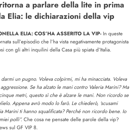
itorna a parlare della lite in prima
 Elia: le dichiarazioni della vip
ELLA ELIA: COS’HA ASSERITO LA VIP-
In queste
rnata sull’episodio che l’ha vista negativamente protagonista
 con gli altri inquilini della Casa più spiata d’Italia.
 darmi un pugno. Voleva colpirmi, mi ha minacciata. Voleva
 aggressione. Se ha alzato le mani contro Valeria Marini? Ma
 cinque metri, questo sì che è alzare le mani. Non ricordo se
lielo. Appena avrò modo lo farò. Le chiederò, ‘scusami
a Marini ti hanno squalificata? Perché non ricordo bene. Io
iei polli”.
Che cosa ne pensate delle parole della vip?
news sul GF VIP 8.