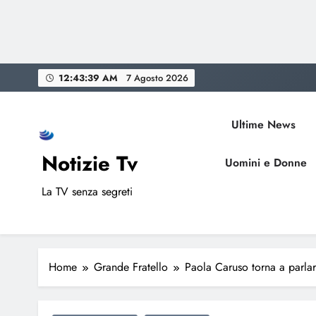
Skip
12:43:40 AM
7 Agosto 2026
to
content
Ultime News
Notizie Tv
Uomini e Donne
La TV senza segreti
Home
Grande Fratello
Paola Caruso torna a parlar