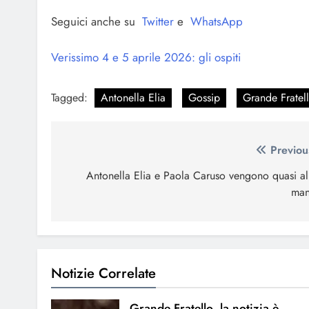
Seguici anche su
Twitter
e
WhatsApp
Verissimo 4 e 5 aprile 2026: gli ospiti
Tagged:
Antonella Elia
Gossip
Grande Fratel
Navigazione
Previou
articoli
Antonella Elia e Paola Caruso vengono quasi al
man
Notizie Correlate
Grande Fratello, la notizia è