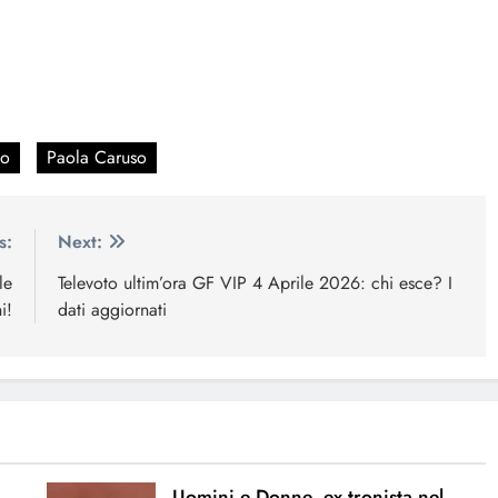
lo
Paola Caruso
s:
Next:
le
Televoto ultim’ora GF VIP 4 Aprile 2026: chi esce? I
i!
dati aggiornati
Uomini e Donne, ex tronista nel