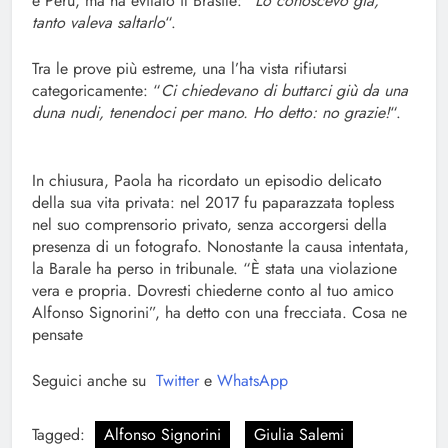
e Perù, ma ha evitato il Brasile: “
Lo conoscevo già,
tanto valeva saltarlo
“.
Tra le prove più estreme, una l’ha vista rifiutarsi
categoricamente: “
Ci chiedevano di buttarci giù da una
duna nudi, tenendoci per mano. Ho detto: no grazie!
“.
In chiusura, Paola ha ricordato un episodio delicato
della sua vita privata: nel 2017 fu paparazzata topless
nel suo comprensorio privato, senza accorgersi della
presenza di un fotografo. Nonostante la causa intentata,
la Barale ha perso in tribunale. “È stata una violazione
vera e propria. Dovresti chiederne conto al tuo amico
Alfonso Signorini”, ha detto con una frecciata. Cosa ne
pensate
Seguici anche su
Twitter
e
WhatsApp
Tagged:
Alfonso Signorini
Giulia Salemi