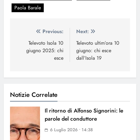
Paola Barale
Navigazione
Previous:
Next:
articoli
Televoto Isola 10
Televoto ultim’ora 10
giugno 2025: chi
giugno: chi esce
esce
dall’Isola 19
Notizie Correlate
Il ritorno di Alfonso Signorini: le
parole del conduttore
6 Luglio 2026 • 14:38