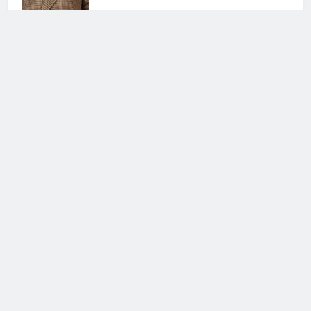
Chiara Cainelli, l’elegante risposta
a un hater
17 Aprile 2026 • 15:10
Rosalinda Cannavò, com’è
cambiato il rapporto con Zenga
17 Aprile 2026 • 09:05