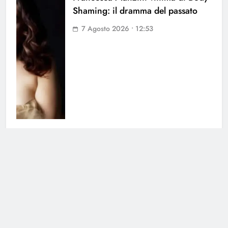
Shaming: il dramma del passato
7 Agosto 2026 • 12:53
Grande Fratello, la notizia è
ufficiale: i due non stanno più
insieme
5 Agosto 2026 • 17:14