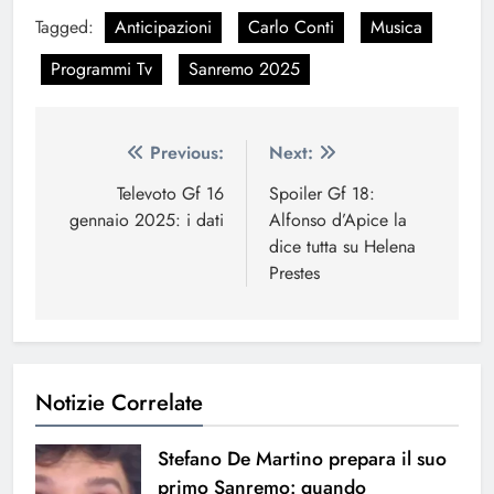
Tagged:
Anticipazioni
Carlo Conti
Musica
Programmi Tv
Sanremo 2025
Navigazione
Previous:
Next:
articoli
Televoto Gf 16
Spoiler Gf 18:
gennaio 2025: i dati
Alfonso d’Apice la
dice tutta su Helena
Prestes
Notizie Correlate
Stefano De Martino prepara il suo
primo Sanremo: quando