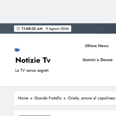
Skip
11:08:33 AM
9 Agosto 2026
to
content
Ultime News
Notizie Tv
Uomini e Donne
La TV senza segreti
Home
Grande Fratello
Oriele, amore al capolinea: 