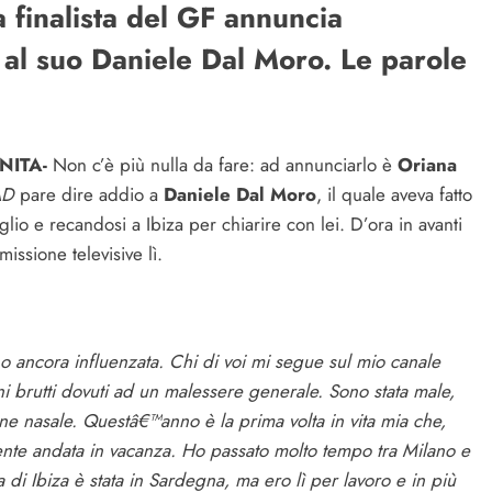
a finalista del GF annuncia
 e al suo Daniele Dal Moro. Le parole
NITA-
Non c’è più nulla da fare: ad annunciarlo è
Oriana
AD
pare dire addio a
Daniele Dal Moro
, il quale aveva fatto
lio e recandosi a Ibiza per chiarire con lei. D’ora in avanti
ssione televisive lì.
 ancora influenzata. Chi di voi mi segue sul mio canale
i brutti dovuti ad un malessere generale. Sono stata male,
e nasale. Questâ€™anno è la prima volta in vita mia che,
mente andata in vacanza. Ho passato molto tempo tra Milano e
i Ibiza è stata in Sardegna, ma ero lì per lavoro e in più