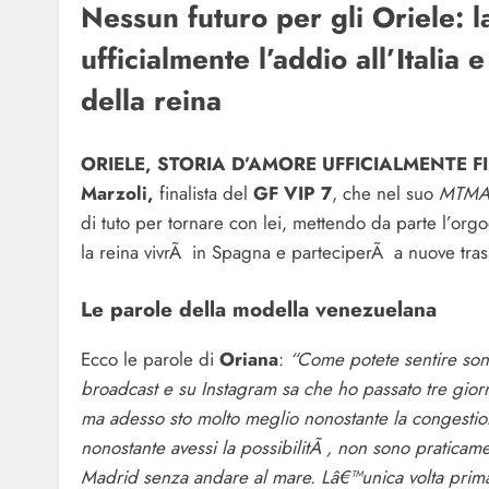
Nessun futuro per gli Oriele: l
ufficialmente l’addio all’Italia
della reina
ORIELE, STORIA D’AMORE UFFICIALMENTE FI
Marzoli,
finalista del
GF VIP 7
, che nel suo
MTM
di tuto per tornare con lei, mettendo da parte l’orgog
la reina vivrÃ in Spagna e parteciperÃ a nuove trasmi
Le parole della modella venezuelana
Ecco le parole di
Oriana
:
“Come potete sentire sono
broadcast e su Instagram sa che ho passato tre giorn
ma adesso sto molto meglio nonostante la congestion
nonostante avessi la possibilitÃ , non sono pratica
Madrid senza andare al mare. Lâ€™unica volta prima d