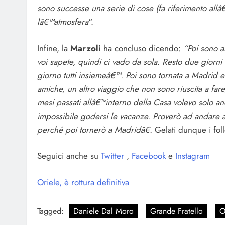
sono successe una serie di cose (fa riferimento allâ
lâ€™atmosfera
“.
Infine, la
Marzoli
ha concluso dicendo:
“Poi sono a
voi sapete, quindi ci vado da sola. Resto due giorni
giorno tutti insiemeâ€™. Poi sono tornata a Madrid e
amiche, un altro viaggio che non sono riuscita a fa
mesi passati allâ€™interno della Casa volevo solo
impossibile godersi le vacanze. Proverò ad andare a
perché poi tornerò a Madridâ€.
Gelati dunque i fol
Seguici anche su
Twitter
,
Facebook
e
Instagram
Oriele, è rottura definitiva
Tagged:
Daniele Dal Moro
Grande Fratello
O