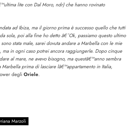
€™ultima lite con Dal Moro, ndr) che hanno rovinato
ndata ad Ibiza, ma il giorno prima è successo quello che tutti
 da sola, poi alla fine ho detto â€˜Ok, passiamo questo ultimo
 sono stata male, sarei dovuta andare a Marbella con le mie
re, ma in ogni caso potrei ancora raggiungerle. Dopo cinque
 andare al mare, ne avevo bisogno, ma questâ€™anno sembra
 Marbella prima di lasciare lâ€™appartamento in Italia,
lower degli
Oriele
.
riana Marzoli