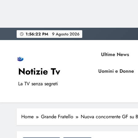
Skip
1:56:23 PM
9 Agosto 2026
to
content
Ultime News
Notizie Tv
Uomini e Donne
La TV senza segreti
Home
Grande Fratello
Nuova concorrente GF su Be