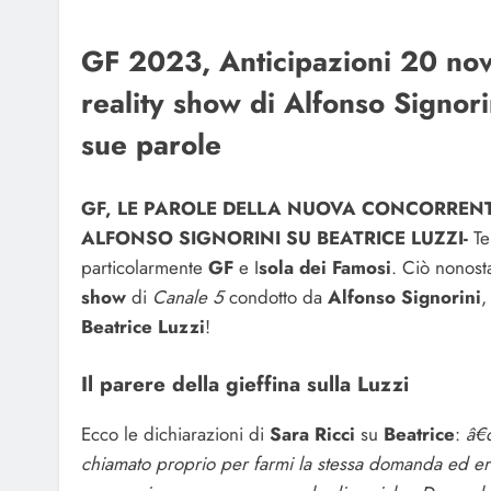
GF 2023, Anticipazioni 20 nov
reality show di Alfonso Signori
sue parole
GF, LE PAROLE DELLA NUOVA CONCORRENT
ALFONSO SIGNORINI SU BEATRICE LUZZI-
Te
particolarmente
GF
e I
sola dei Famosi
. Ciò nonosta
show
di
Canale 5
condotto da
Alfonso Signorini
,
Beatrice Luzzi
!
Il parere della gieffina sulla Luzzi
Ecco le dichiarazioni di
Sara Ricci
su
Beatrice
:
â€œ
chiamato proprio per farmi la stessa domanda ed er