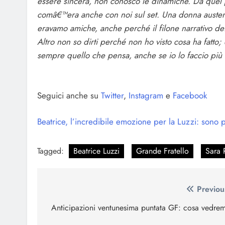
essere sincera, non conosco le dinamiche. Da quel 
comâ€™era anche con noi sul set. Una donna austera 
eravamo amiche, anche perché il filone narrativo de
Altro non so dirti perché non ho visto cosa ha fatto
sempre quello che pensa, anche se io lo faccio più co
Seguici anche su
Twitter
,
Instagram
e
Facebook
Beatrice, l’incredibile emozione per la Luzzi: sono p
Tagged:
Beatrice Luzzi
Grande Fratello
Sara 
Navigazione
Previou
articoli
Anticipazioni ventunesima puntata GF: cosa vedre