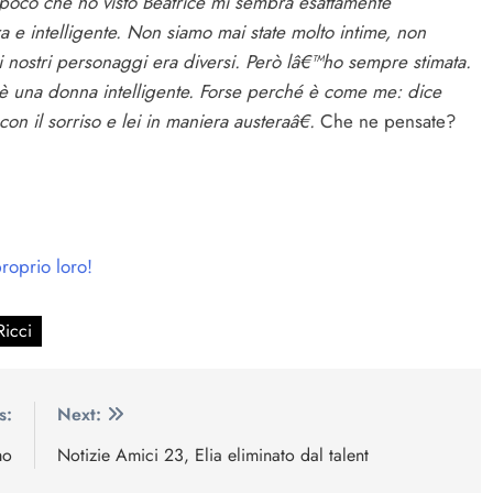
poco che ho visto Beatrice mi sembra esattamente
e intelligente. Non siamo mai state molto intime, non
i nostri personaggi era diversi. Però lâ€™ho sempre stimata.
; è una donna intelligente. Forse perché è come me: dice
n il sorriso e lei in maniera austeraâ€.
Che ne pensate?
roprio loro!
Ricci
s:
Next:
mo
Notizie Amici 23, Elia eliminato dal talent