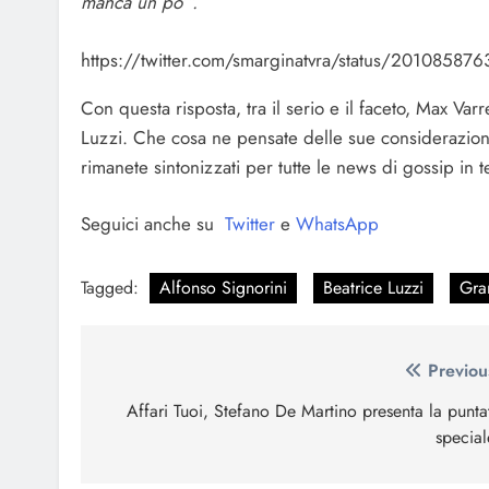
manca un po’”.
https://twitter.com/smarginatvra/status/201085
Con questa risposta, tra il serio e il faceto, Max Var
Luzzi. Che cosa ne pensate delle sue considerazioni?
rimanete sintonizzati per tutte le news di gossip in
Seguici anche su
Twitter
e
WhatsApp
Tagged:
Alfonso Signorini
Beatrice Luzzi
Gra
Navigazione
Previou
articoli
Affari Tuoi, Stefano De Martino presenta la punta
special