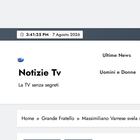
Skip
3:41:26 PM
7 Agosto 2026
to
content
Ultime News
Notizie Tv
Uomini e Donne
La TV senza segreti
Home
Grande Fratello
Massimiliano Varrese svela 