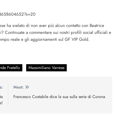
8763658604652?s=20
rese ha svelato di non aver più alcun contatto con Beatrice
 Continuate a commentare sui nostri profili social ufficiali e
 tempo reale e gli aggiornamenti sul GF VIP Gold.
nde Fratello
Massimiliano Varrese
s:
Next:
ta
Francesco Costabile dice la sua sulla serie di Corona
e!