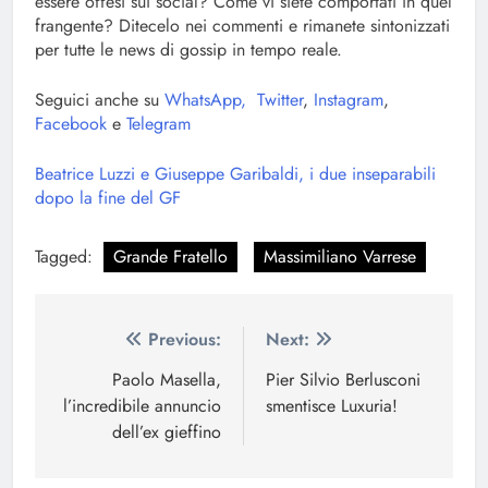
essere offesi sui social? Come vi siete comportati in quel
frangente? Ditecelo nei commenti e rimanete sintonizzati
per tutte le news di gossip in tempo reale.
Seguici anche su
WhatsApp,
Twitter
,
Instagram
,
Facebook
e
Telegram
Beatrice Luzzi e Giuseppe Garibaldi, i due inseparabili
dopo la fine del GF
Tagged:
Grande Fratello
Massimiliano Varrese
Navigazione
Previous:
Next:
articoli
Paolo Masella,
Pier Silvio Berlusconi
l’incredibile annuncio
smentisce Luxuria!
dell’ex gieffino