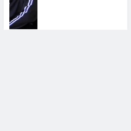
Antonella Fiordelisi la frecciatina
all’ex
25 Luglio 2026 • 08:39
Cerca