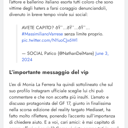
l’attore e ballerino italiano esorta tutti coloro che sono
vittime degli haters a farsi coraggio denunciandoli,
divenuto in breve tempo virale sui social:
AVETE CAPITO? ðŸ˜…ðŸ˜…ðŸ˜…
#MassimilianoVarrese
senza limite proprio.
pic.twitter.com/NYuoCJx6Wl
— SOCIAL Patico (@NathanDelMare)
June 3,
2024
L’importante messaggio del vip
L’ex di Monia La Ferrera ha quindi sottolineato che sul
suo profilo Instagram ufficiale sceglie lui chi può
commentare e che non accetta più insulti. L’amato e
discusso protagonista del GF 17, giunto in finalissima
nella scorsa edizione del reality targato Mediaset, ha
fatto molto riflettere, ponendo l’accento sull’importanza
di chiedere aiuto. E a voi, cari amici: è mai capitato di