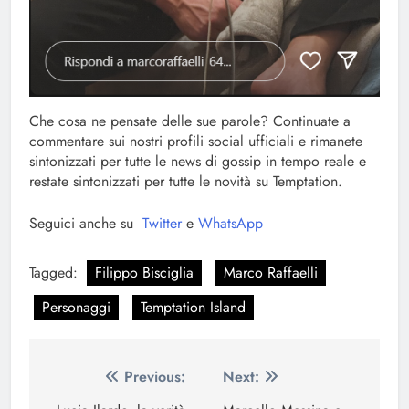
Che cosa ne pensate delle sue parole? Continuate a
commentare sui nostri profili social ufficiali e rimanete
sintonizzati per tutte le news di gossip in tempo reale e
restate sintonizzati per tutte le novità su Temptation.
Seguici anche su
Twitter
e
WhatsApp
Tagged:
Filippo Bisciglia
Marco Raffaelli
Personaggi
Temptation Island
Navigazione
Previous:
Next: