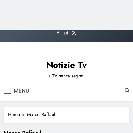
Skip
to
content
Notizie Tv
La TV senza segreti
MENU
Home
Marco Raffaelli
Marco Raffaelli