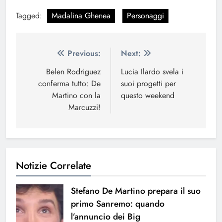
Tagged:
Madalina Ghenea
Personaggi
Navigazione
Previous:
Next:
articoli
Belen Rodriguez
Lucia Ilardo svela i
conferma tutto: De
suoi progetti per
Martino con la
questo weekend
Marcuzzi!
Notizie Correlate
Stefano De Martino prepara il suo
primo Sanremo: quando
l’annuncio dei Big