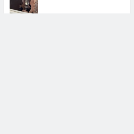
Barbara D’Urso verso Ballando con
le Stelle: le voci insistenti
confermano
3 Agosto 2026 • 12:15
Camper, paura in diretta per il
conduttore