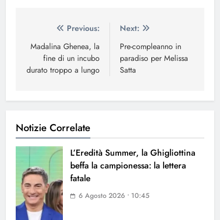
Navigazione
Previous:
Next:
articoli
Madalina Ghenea, la
Pre-compleanno in
fine di un incubo
paradiso per Melissa
durato troppo a lungo
Satta
Notizie Correlate
L’Eredità Summer, la Ghigliottina
beffa la campionessa: la lettera
fatale
6 Agosto 2026 • 10:45