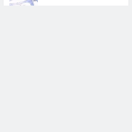
Spoiler Amici 26: spunta il nome
della sostituta di Anna Pettinelli
25 Luglio 2026 • 18:19
Amici, spunta il nome di Alessio
Sakara: ipotesi sul suo ruolo