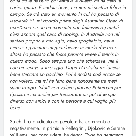
bolla dove nessuno poi entrava e questo mi ha dato la
carica giusta. È andata bene, ma non mi sentivo felice in
campo. Se c’è stato un momento in cui ho pensato di
lasciare? Sì, mi ricordo prima degli Australian Open di
quest’anno ero in un momento non felicissimo perché
c’era ancora quel caso di doping. In Australia non mi
sentivo proprio a mio agio, nello spogliatoio, nella
mensa: i giocatori mi guardavano in modo diverso e
allora ho pensato che fosse pesante vivere il tennis in
questo modo. Sono sempre uno che scherzava, ma lì
non mi sentivo a mio agio. Dopo l’Australia mi faceva
bene staccare un pochino. Poi è andata così anche se
non volevo, ma mi ha fatto bene nonostante tre mesi
siano troppo. Infatti non volevo giocare Rotterdam per
riposarmi ma anche per trascorrere un po’ di tempo
diverso con amici e con le persone a cui voglio più
bene”.
Su chi l’ha giudicato colpevole e ha commentato
negativamente, in primis la Pellegrini, Djokovic e Serena
Williams, per concludere, ha detto:
“Non ho nemmeno