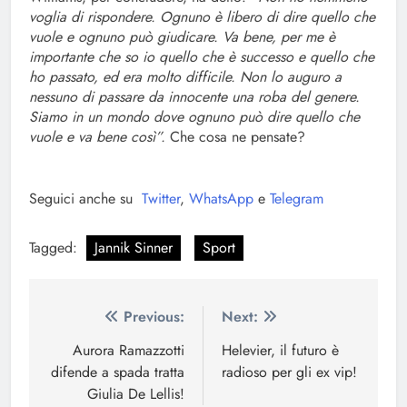
voglia di rispondere. Ognuno è libero di dire quello che
vuole e ognuno può giudicare. Va bene, per me è
importante che so io quello che è successo e quello che
ho passato, ed era molto difficile. Non lo auguro a
nessuno di passare da innocente una roba del genere.
Siamo in un mondo dove ognuno può dire quello che
vuole e va bene così”.
Che cosa ne pensate?
Seguici anche su
Twitter
,
WhatsApp
e
Telegram
Tagged:
Jannik Sinner
Sport
Navigazione
Previous:
Next:
articoli
Aurora Ramazzotti
Helevier, il futuro è
difende a spada tratta
radioso per gli ex vip!
Giulia De Lellis!