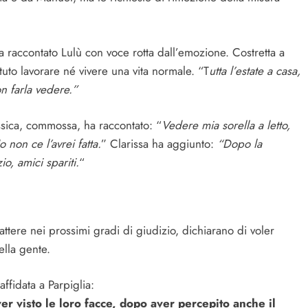
a raccontato Lulù con voce rotta dall’emozione. Costretta a
tuto lavorare né vivere una vita normale. “T
utta l’estate a casa,
on farla vedere.”
Jessica, commossa, ha raccontato: “
Vedere mia sorella a letto,
 non ce l’avrei fatta.
” Clarissa ha aggiunto:
“Dopo la
o, amici spariti.
“
ttere nei prossimi gradi di giudizio, dichiarano di voler
ella gente.
affidata a Parpiglia:
er visto le loro facce, dopo aver percepito anche il