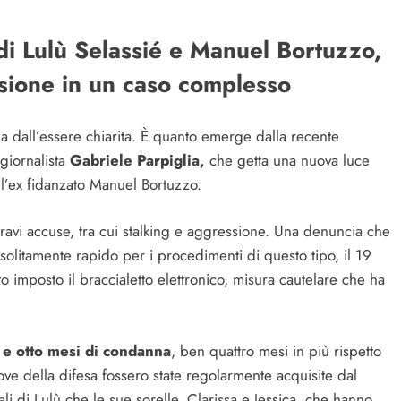
di Lulù Selassié e Manuel Bortuzzo,
ssione in un caso complesso
 dall’essere chiarita. È quanto emerge dalla recente
 giornalista
Gabriele Parpiglia,
che getta una nuova luce
 l’ex fidanzato Manuel Bortuzzo.
avi accuse, tra cui stalking e aggressione. Una denuncia che
solitamente rapido per i procedimenti di questo tipo, il 19
imposto il braccialetto elettronico, misura cautelare che ha
 e otto mesi di condanna
, ben quattro mesi in più rispetto
rove della difesa fossero state regolarmente acquisite dal
ali di Lulù che le sue sorelle, Clarissa e Jessica, che hanno