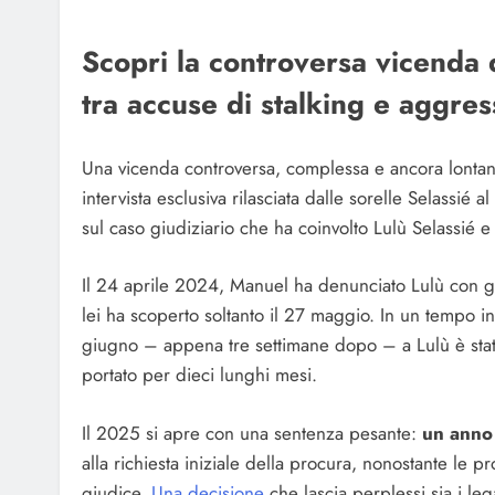
Scopri la controversa vicenda 
tra accuse di stalking e aggre
Una vicenda controversa, complessa e ancora lontana
intervista esclusiva rilasciata dalle sorelle Selassié al
sul caso giudiziario che ha coinvolto Lulù Selassié e
Il 24 aprile 2024, Manuel ha denunciato Lulù con gr
lei ha scoperto soltanto il 27 maggio. In un tempo in
giugno – appena tre settimane dopo – a Lulù è stato 
portato per dieci lunghi mesi.
Il 2025 si apre con una sentenza pesante:
un anno
alla richiesta iniziale della procura, nonostante le p
giudice.
Una decisione
che lascia perplessi sia i leg