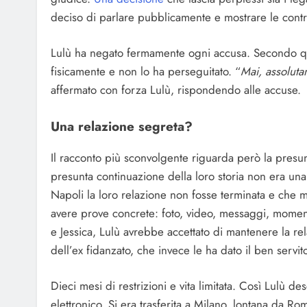
deciso di parlare pubblicamente e mostrare le contr
Lulù ha negato fermamente ogni accusa. Secondo qua
fisicamente e non lo ha perseguitato. “
Mai, assoluta
affermato con forza Lulù, rispondendo alle accuse.
Una relazione segreta?
Il racconto più sconvolgente riguarda però la presu
presunta continuazione della loro storia non era una n
Napoli la loro relazione non fosse terminata e che mo
avere prove concrete: foto, video, messaggi, moment
e Jessica, Lulù avrebbe accettato di mantenere la 
dell’ex fidanzato, che invece le ha dato il ben servit
Dieci mesi di restrizioni e vita limitata. Così Lulù de
elettronico. Si era trasferita a Milano, lontana da R