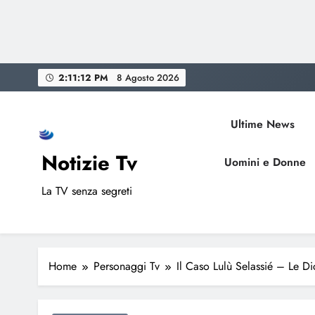
Skip
2:11:13 PM
8 Agosto 2026
to
content
Ultime News
Notizie Tv
Uomini e Donne
La TV senza segreti
Home
Personaggi Tv
Il Caso Lulù Selassié – Le Di