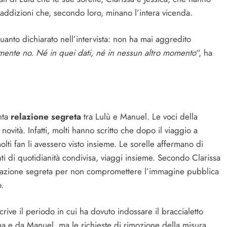
addizioni che, secondo loro, minano l’intera vicenda.
nto dichiarato nell’intervista: non ha mai aggredito
mente no. Né in quei dati, né in nessun altro momento
“, ha
nta
relazione segreta
tra Lulù e Manuel. Le voci della
ovità. Infatti, molti hanno scritto che dopo il viaggio a
lti fan li avessero visto insieme. Le sorelle affermano di
i di quotidianità condivisa, viaggi insieme. Secondo Clarissa
relazione segreta per non compromettere l’immagine pubblica
o.
scrive il periodo in cui ha dovuto indossare il braccialetto
oma e da Manuel, ma le richieste di rimozione della misura