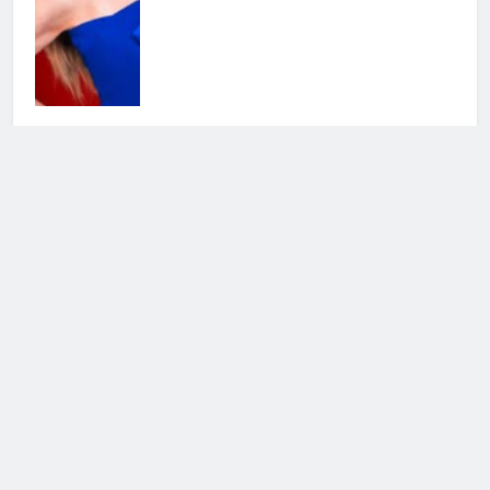
Stefano De Martino prepara il suo
primo Sanremo: quando
l’annuncio dei Big
5 Agosto 2026 • 21:46
Cerca