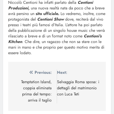
Niccolò Centioni ha infatti parlato della
Centioni
Produzioni,
una nuova realtà nata da poco che a breve
avrà persino un
sito ufficiale.
Lo vedremo, inoltre, come
protagonista del
Centioni Show
dove, reciterà dal vivo
presso i teatri più famosi d’Italia. L’attore ha poi parlato
della pubblicazione di un singolo house music che verrà
rilasciato a breve e di un format noto come
Centioni’s
Kitchen
. Che dire, un ragazzo che non sa stare con le
mani in mano e che proprio per questo motivo merita di
essere lodato.
Navigazione
Previous:
Next:
articoli
Temptation Island,
Selvaggia Roma sposa: i
coppia eliminata
dettagli del matrimonio
prima del tempo:
con Luca Teti
arriva il taglio