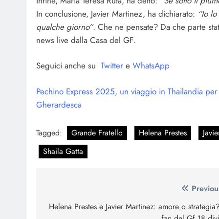
Infine, Maria Teresa Ruta, ha detto:
“Se sotto il pium
In conclusione, Javier Martinez, ha dichiarato:
“Io lo
qualche giorno”
. Che ne pensate? Da che parte stat
news live dalla Casa del GF.
Seguici anche su
Twitter
e
WhatsApp
Pechino Express 2025, un viaggio in Thailandia per
Gherardesca
Tagged:
Grande Fratello
Helena Prestes
Javie
Shaila Gatta
Navigazione
Previou
articoli
Helena Prestes e Javier Martinez: amore o strategia?
fan del Gf 18 divi