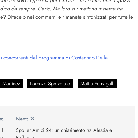
one c’è solo la gelosia per Chiara… ma è tutto finto ragazzi”.
 dico da sempre. Certo. Ma loro si rimettono insieme tra
e? Ditecelo nei commenti e rimanete sintonizzati per tutte le
 i concorrenti del programma di Costantino Della
r Martinez
Lorenzo Spolverato
Mattia Fumagalli
s:
Next:
 I
Spoiler Amici 24: un chiarimento tra Alessia e
si
Raffaella