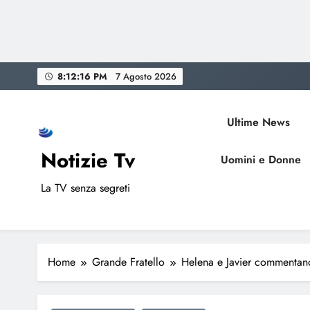
Skip
8:12:17 PM
7 Agosto 2026
to
content
Ultime News
Notizie Tv
Uomini e Donne
La TV senza segreti
Home
Grande Fratello
Helena e Javier commentano 