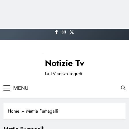
Skip
to
content
Notizie Tv
La TV senza segreti
MENU
Home
Mattia Fumagalli
Mattia Fumagalli