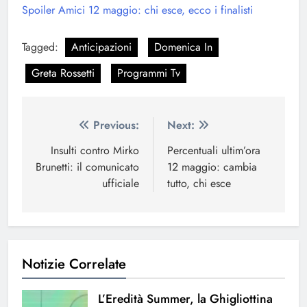
Spoiler Amici 12 maggio: chi esce, ecco i finalisti
Tagged:
Anticipazioni
Domenica In
Greta Rossetti
Programmi Tv
Navigazione
Previous:
Next:
articoli
Insulti contro Mirko
Percentuali ultim’ora
Brunetti: il comunicato
12 maggio: cambia
ufficiale
tutto, chi esce
Notizie Correlate
L’Eredità Summer, la Ghigliottina