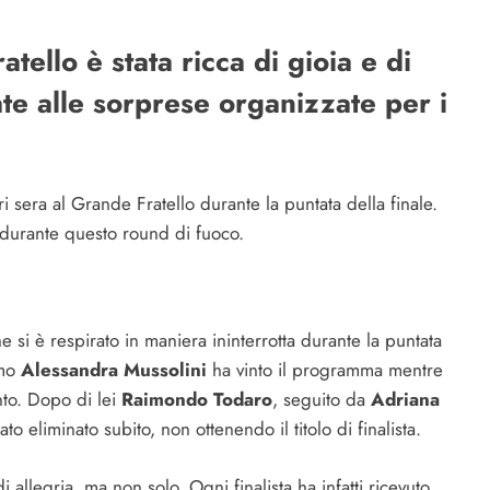
tello è stata ricca di gioia e di
ate alle sorprese organizzate per i
 sera al Grande Fratello durante la puntata della finale.
i durante questo round di fuoco.
si è respirato in maniera ininterrotta durante la puntata
mo
Alessandra Mussolini
ha vinto il programma mentre
nto. Dopo di lei
Raimondo Todaro
, seguito da
Adriana
tato eliminato subito, non ottenendo il titolo di finalista.
 allegria, ma non solo. Ogni finalista ha infatti ricevuto