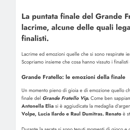
La puntata finale del Grande Fra
lacrime, alcune delle quali leg
finalisti.
Lacrime ed emozioni quelle che si sono respirate ieri
Scopriamo insieme che cosa hanno vissuto i finalist
Grande Fratello: le emozioni della finale
Un momento pieno di gioia e di emozione quello che 
finale del
Grande Fratello Vip.
Come ben sappia
Antonella Elia
si è aggiudicata la medaglia d’arge
Volpe, Lucia Ilardo e Raul Dumitras. Renato
è s
Durante la serata si sono tenuti momenti di gioco e di