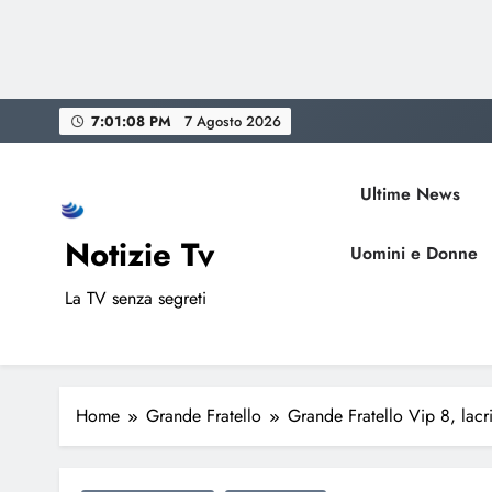
Skip
7:01:09 PM
7 Agosto 2026
to
content
Ultime News
Notizie Tv
Uomini e Donne
La TV senza segreti
Home
Grande Fratello
Grande Fratello Vip 8, lacrim