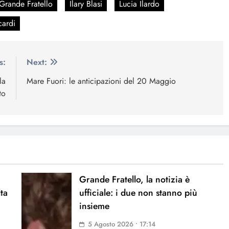
Grande Fratello
Ilary Blasi
Lucia Ilardo
cardi
s:
Next:
la
Mare Fuori: le anticipazioni del 20 Maggio
to
Grande Fratello, la notizia è
lta
ufficiale: i due non stanno più
insieme
5 Agosto 2026 • 17:14