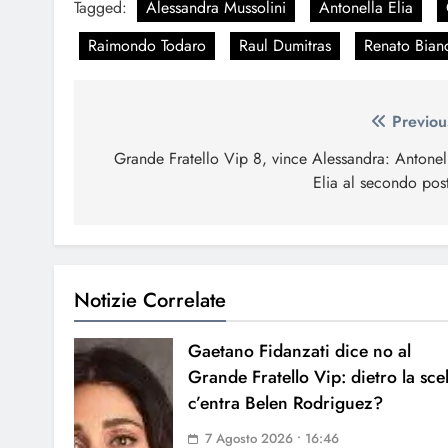
Tagged:
Alessandra Mussolini
Antonella Elia
Raimondo Todaro
Raul Dumitras
Renato Bian
Navigazione
Previou
articoli
Grande Fratello Vip 8, vince Alessandra: Antonel
Elia al secondo pos
Notizie Correlate
Gaetano Fidanzati dice no al
Grande Fratello Vip: dietro la sce
c’entra Belen Rodriguez?
7 Agosto 2026 • 16:46