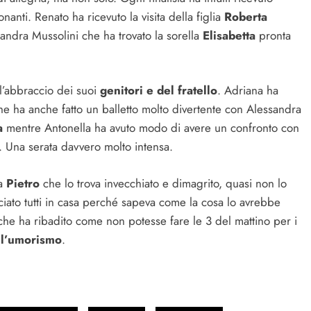
anti. Renato ha ricevuto la visita della figlia
Roberta
ssandra Mussolini che ha trovato la sorella
Elisabetta
pronta
 l’abbraccio dei suoi
genitori e del fratello
. Adriana ha
he ha anche fatto un balletto molto divertente con Alessandra
a
mentre Antonella ha avuto modo di avere un confronto con
i. Una serata davvero molto intensa.
 a
Pietro
che lo trova invecchiato e dimagrito, quasi non lo
iato tutti in casa perché sapeva come la cosa lo avrebbe
ry che ha ribadito come non potesse fare le 3 del mattino per i
ll’umorismo
.