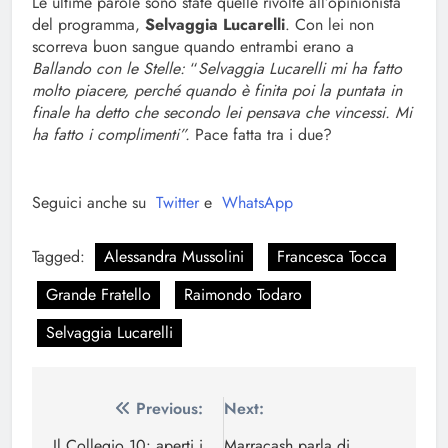
Le ultime parole sono state quelle rivolte all’opinionista
del programma,
Selvaggia Lucarelli
. Con lei non
scorreva buon sangue quando entrambi erano a
Ballando con le Stelle:
“
Selvaggia Lucarelli mi ha fatto
molto piacere, perché quando è finita poi la puntata in
finale ha detto che secondo lei pensava che vincessi. Mi
ha fatto i complimenti”.
Pace fatta tra i due?
Seguici anche su
Twitter
e
WhatsApp
Tagged:
Alessandra Mussolini
Francesca Tocca
Grande Fratello
Raimondo Todaro
Selvaggia Lucarelli
Navigazione
Previous:
Next:
Il Collegio 10: aperti i
Marracash parla di