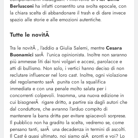
Berlusconi
ha infatti consentito una svolta epocale, con
la chiara scelta di abbandonare il trash e di dare invece
spazio alle storie e alle emozioni autentiche.
Tutte le novitÃ
Tra le novitÃ , l’addio a Giulia Salemi, mentre
Cesara
Buonamici
sarÃ l’unica opinionista. Inoltre non saranno
più ammesse liti dai toni volgari e accesi, parolacce e
atti di bullismo. Non solo, i vertici hanno deciso di non
reclutare influencer nel loro cast. Inoltre, ogni violazione
del regolamento sarÃ punita con la squalifica
immediata e con una penale molto salata per i
concorrenti colpevoli. Insomma, una nuova edizione in
cui bisognerÃ rigare dritto, a partire sia dagli autori che
dal conduttore, che avranno l’arduo compito di
mantenere la barra dritta per evitare spiacevoli sorprese.
Il pubblico non ha gradito la scelta, vedremo se, come
pensano tanti, sarÃ una decadenza in termini di ascolti.
Il Cast è quasi ultimato, noi siamo giÃ pronti e voi? Lo