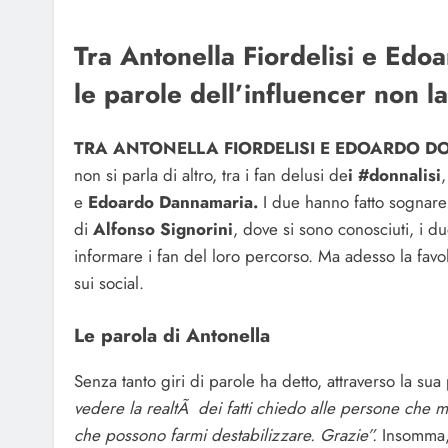
Tra Antonella Fiordelisi e Edo
le parole dell’influencer non 
TRA ANTONELLA FIORDELISI E EDOARDO D
non si parla di altro, tra i fan delusi de
i #donnalisi
,
e
Edoardo Dannamaria.
I due hanno fatto sognare 
di
Alfonso Signorini
, dove si sono conosciuti, i d
informare i fan del loro percorso. Ma adesso la favol
sui social.
Le parola di Antonella
Senza tanto giri di parole ha detto, attraverso la su
vedere la realtÃ dei fatti chiedo alle persone che 
che possono farmi destabilizzare. Grazie”.
Insomma,