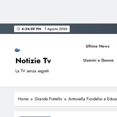
Skip
6:35:00 PM
7 Agosto 2026
to
content
Ultime News
Notizie Tv
Uomini e Donne
La TV senza segreti
Home
Grande Fratello
Antonella Fiordelisi e Edo