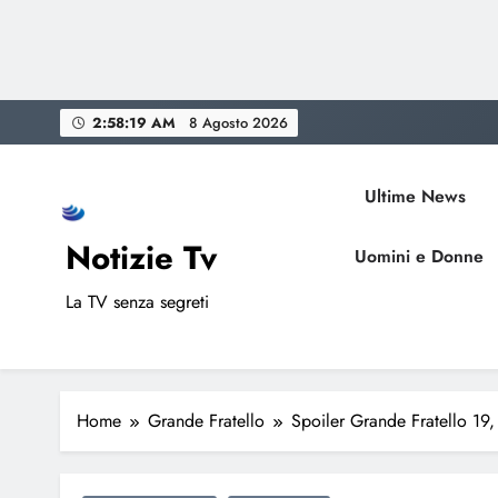
Skip
2:58:20 AM
8 Agosto 2026
to
content
Ultime News
Notizie Tv
Uomini e Donne
La TV senza segreti
Home
Grande Fratello
Spoiler Grande Fratello 19, 