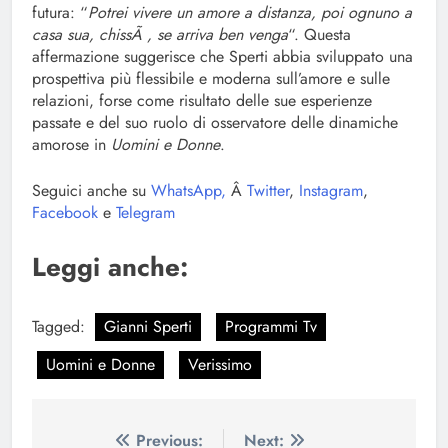
futura: “
Potrei vivere un amore a distanza, poi ognuno a
casa sua, chissÃ , se arriva ben venga
“. Questa
affermazione suggerisce che Sperti abbia sviluppato una
prospettiva più flessibile e moderna sull’amore e sulle
relazioni, forse come risultato delle sue esperienze
passate e del suo ruolo di osservatore delle dinamiche
amorose in
Uomini e Donne
.
Seguici anche su
WhatsApp,
Â
Twitter
,
Instagram
,
Facebook
e
Telegram
Leggi anche:
Tagged:
Gianni Sperti
Programmi Tv
Uomini e Donne
Verissimo
Navigazione
Previous:
Next: