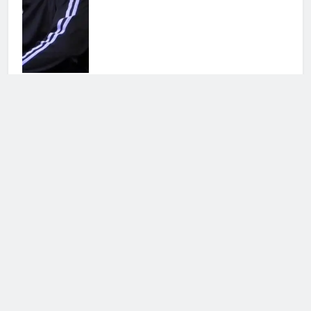
Antonella Fiordelisi la frecciatina
all’ex
25 Luglio 2026 • 08:39
Cerca