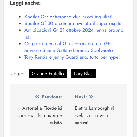
Leggi anche:
Spoiler GF: entreranno due nuovi inquilini!
Spoiler Gf 30 dicembre: svelato il super ospite!
Anticipazioni Gf 21 ottobre 2024: entra proprio
lui!
Colpo di scena al Gran Hermano: dal GF
arrivano Shaila Gatta e Lorenzo Spolverato
Tony Renda e Jenny Guardiano, tutto per hype!
Tagged:
Grande Fratello
Ilary Blasi
Navigazione
Previous:
Next:
articoli
Antonella Fiordelisi
Elettra Lamborghini
sorpresa: lei chiarisce
svela la sua vera
subito
natura!