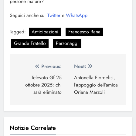
persone mature?
Seguici anche su
Twitter
e
WhatsApp
Tagged:
Anticipazioni
Francesco Rana
Grande Fratello
Personaggi
Navigazione
Previous:
Next:
articoli
Televoto Gf 25
Antonella Fiordelisi,
ottobre 2025: chi
l’appoggio dell’amica
sarà eliminato
Oriana Marzoli
Notizie Correlate