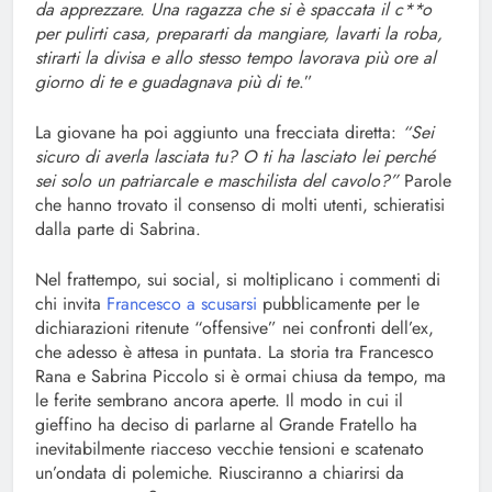
da apprezzare. Una ragazza che si è spaccata il c**o
per pulirti casa, prepararti da mangiare, lavarti la roba,
stirarti la divisa e allo stesso tempo lavorava più ore al
giorno di te e guadagnava più di te
.”
La giovane ha poi aggiunto una frecciata diretta:
“Sei
sicuro di averla lasciata tu? O ti ha lasciato lei perché
sei solo un patriarcale e maschilista del cavolo?”
Parole
che hanno trovato il consenso di molti utenti, schieratisi
dalla parte di Sabrina.
Nel frattempo, sui social, si moltiplicano i commenti di
chi invita
Francesco a scusarsi
pubblicamente per le
dichiarazioni ritenute “offensive” nei confronti dell’ex,
che adesso è attesa in puntata. La storia tra Francesco
Rana e Sabrina Piccolo si è ormai chiusa da tempo, ma
le ferite sembrano ancora aperte. Il modo in cui il
gieffino ha deciso di parlarne al Grande Fratello ha
inevitabilmente riacceso vecchie tensioni e scatenato
un’ondata di polemiche. Riusciranno a chiarirsi da