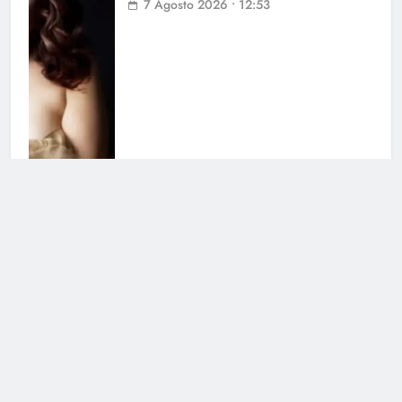
7 Agosto 2026 • 12:53
L’Eredità Summer, la Ghigliottina
beffa la campionessa: la lettera
fatale
6 Agosto 2026 • 10:45