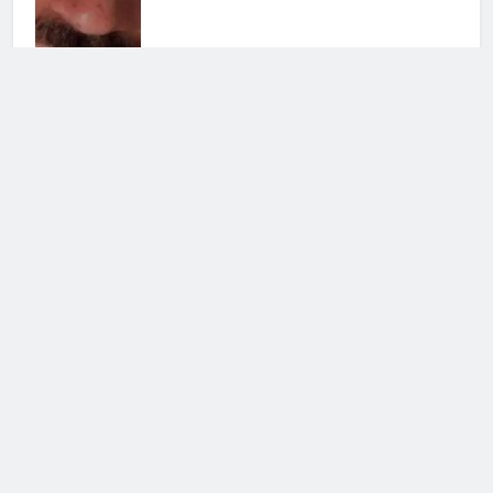
Grande Fratello Vip, il ritorno:
data di inizio e concorrenti
30 Luglio 2026 • 09:00
Grande Fratello, Lorenzo
Spolverato sorprende tutti e svela
tutto su Shaila