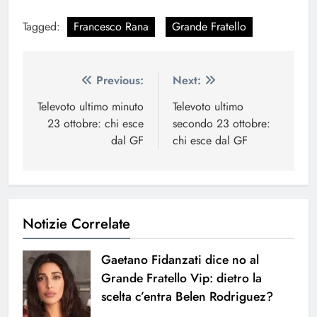
Tagged:
Francesco Rana
Grande Fratello
Navigazione
Previous:
Next:
articoli
Televoto ultimo minuto
Televoto ultimo
23 ottobre: chi esce
secondo 23 ottobre:
dal GF
chi esce dal GF
Notizie Correlate
Gaetano Fidanzati dice no al
Grande Fratello Vip: dietro la
scelta c’entra Belen Rodriguez?