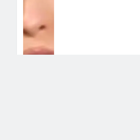
Temptation Island: ecco le coppie
oggi
2 Agosto 2026 • 14:19