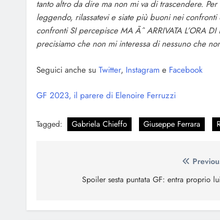
tanto altro da dire ma non mi va di trascendere. Per
leggendo, rilassatevi e siate più buoni nei confront
confronti SI percepisce MA Ãˆ ARRIVATA L’ORA
precisiamo che non mi interessa di nessuno che non
Seguici anche su
Twitter
,
Instagram
e
Facebook
GF 2023, il parere di Elenoire Ferruzzi
Tagged:
Gabriela Chieffo
Giuseppe Ferrara
Navigazione
Previou
articoli
Spoiler sesta puntata GF: entra proprio lu