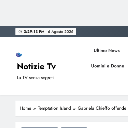
Skip
3:29:14 PM
6 Agosto 2026
to
content
Ultime News
Notizie Tv
Uomini e Donne
La TV senza segreti
Home
Temptation Island
Gabriela Chieffo offende