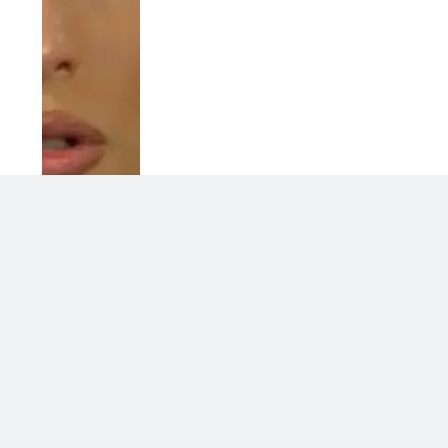
Temptation Island 2026, Danilo e
Francesca escono insieme: la
reazione social
29 Luglio 2026 • 12:26