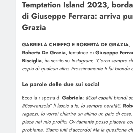
Temptation Island 2023, bordata
di Giuseppe Ferrara: arriva pu
Grazia
GABRIELA CHIEFFO E ROBERTA DE GRAZIA, 
Roberta
De Grazia,
tentatrice di
Giuseppe Ferra
Bisciglia
, ha scritto su
Instagram
:
“Cerca sempre di e
copia di qualcun altro. Prossimamente ti fai biond
Le parole delle due sui social
Ecco la risposta di
Gabriela
:
â€œI capelli biondi sc
â€œvrenzola” li lascio a te. lo sempre nera!â€
.
Rob
ragazzi. lo vorrei chiarire un attimo un paio di cose
piace nel mio profilo. Ovviamente posso piacere co
problema. Siamo tutti d’accordo! Ma la questione ch