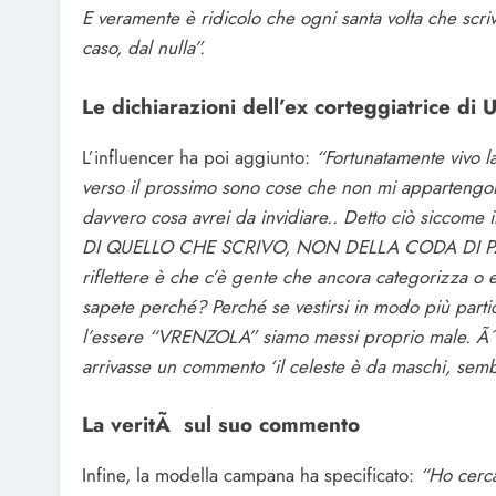
E veramente è ridicolo che ogni santa volta che scriv
caso, dal nulla”.
Le dichiarazioni dell’ex corteggiatrice di
L’influencer ha poi aggiunto:
“Fortunatamente vivo la
verso il prossimo sono cose che non mi apparteng
davvero cosa avrei da invidiare.. Detto ciò sicc
DI QUELLO CHE SCRIVO, NON DELLA CODA DI PAG
riflettere è che c’è gente che ancora categorizza o eti
sapete perché? Perché se vestirsi in modo più partic
l’essere “VRENZOLA” siamo messi proprio male. Ãˆ 
arrivasse un commento ‘il celeste è da maschi, semb
La veritÃ sul suo commento
Infine, la modella campana ha specificato:
“
Ho cerca