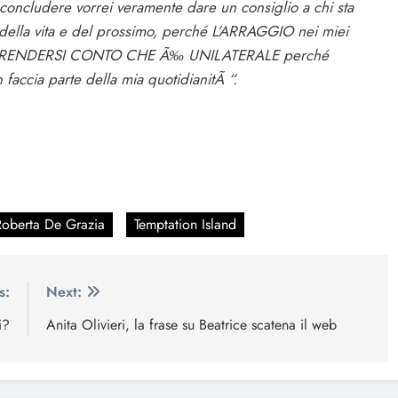
 concludere vorrei veramente dare un consiglio a chi sta
i della vita e del prossimo, perché L’ARRAGGIO nei miei
 DI RENDERSI CONTO CHE Ã‰ UNILATERALE perché
 faccia parte della mia quotidianitÃ
“.
Roberta De Grazia
Temptation Island
s:
Next:
i?
Anita Olivieri, la frase su Beatrice scatena il web