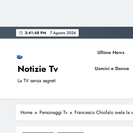
Skip
3:41:49 PM
7 Agosto 2026
to
content
Ultime News
Notizie Tv
Uomini e Donne
La TV senza segreti
Home
Personaggi Tv
Francesco Chiofalo svela la v