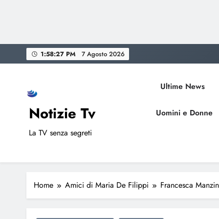
Skip
1:58:28 PM
7 Agosto 2026
to
content
Ultime News
Notizie Tv
Uomini e Donne
La TV senza segreti
Home
Amici di Maria De Filippi
Francesca Manzini