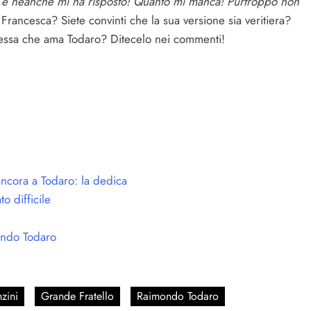
o’ e neanche mi ha risposto! Quanto mi manca! Purtroppo non
Francesca? Siete convinti che la sua versione sia veritiera?
tessa che ama Todaro? Ditecelo nei commenti!
ncora a Todaro: la dedica
o difficile
mondo Todaro
zini
Grande Fratello
Raimondo Todaro