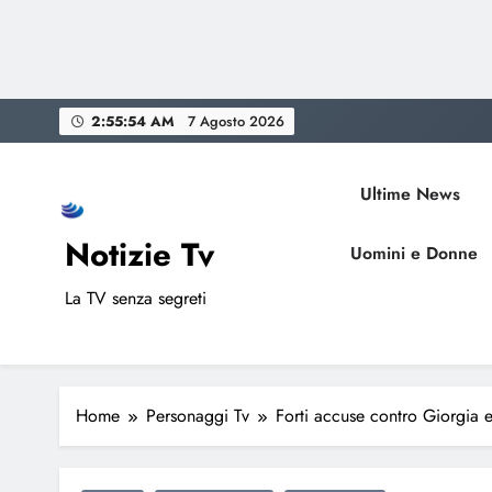
Skip
2:55:55 AM
7 Agosto 2026
to
content
Ultime News
Notizie Tv
Uomini e Donne
La TV senza segreti
Home
Personaggi Tv
Forti accuse contro Giorgia 