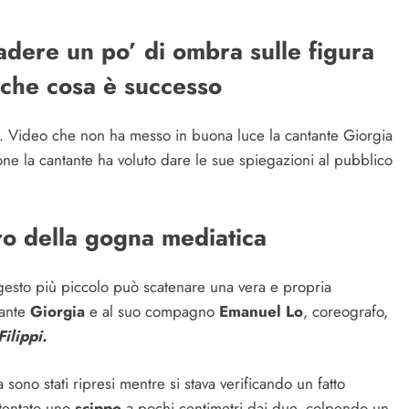
adere un po’ di ombra sulle figura
 che cosa è successo
le. Video che non ha messo in buona luce la cantante Giorgia
e la cantante ha voluto dare le sue spiegazioni al pubblico
ro della gogna mediatica
 gesto più piccolo può scatenare una vera e propria
tante
Giorgia
e al suo compagno
Emanuel Lo
, coreografo,
ilippi.
ono stati ripresi mentre si stava verificando un fatto
 tentato uno
scippo
a pochi centimetri dai due, colpendo un