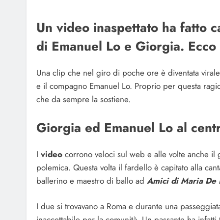
Un video inaspettato ha fatto c
di Emanuel Lo e Giorgia. Ecco
Una clip che nel giro di poche ore è diventata vira
e il compagno Emanuel Lo. Proprio per questa ragion
che da sempre la sostiene.
Giorgia ed Emanuel Lo al cent
I
video
corrono veloci sul web e alle volte anche il
polemica. Questa volta il fardello è capitato alla can
ballerino e maestro di ballo ad
Amici di Maria De F
I due si trovavano a Roma e durante una passeggiata s
inaccettabile per la comunità. Un passante ha infatti