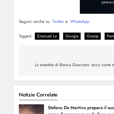
Seguici anche su
Twitter
e
WhatsApp
Tagged:
Emanuel Lo
Giorgia
Gossip
Per
Navigazione
articoli
La smentita di Bianca Guaccero: ecco come s
Notizie Correlate
Stefano De Martino prepara il su