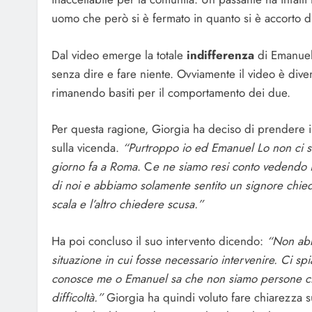
uomo che però si è fermato in quanto si è accorto di 
Dal video emerge la totale
indifferenza
di Emanuel
senza dire e fare niente. Ovviamente il video è dive
rimanendo basiti per il comportamento dei due.
Per questa ragione, Giorgia ha deciso di prendere i
sulla vicenda.
“Purtroppo io ed Emanuel Lo non ci si
giorno fa a Roma
.
C
e ne siamo resi conto vedendo i
di noi e abbiamo solamente sentito un signore chiede
scala e l’altro chiedere scusa.”
Ha poi concluso il suo intervento dicendo:
“Non abb
situazione in cui fosse necessario intervenire. Ci s
conosce me o Emanuel sa che non siamo persone che 
difficoltà.”
Giorgia ha quindi voluto fare chiarezza su