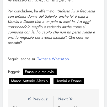
ha bloccato di nuovo, non so il perché”.
Per concludere, ha affermato:
“Adesso lui si frequenta
con un’altra donna del Salento, anche lei è stata a
Uomini e Donne fino a un paio di mesi fa. Ad oggi
conoscendolo meglio e vedendo anche come si
comporta con lei ho capito che non ho perso niente e
anzi lo ringrazio per avermi mollata”.
Che cosa ne
pensate?
Seguici anche su
Twitter e
WhatsApp
Tagged:
Emanuela Malavisi
Marco Antonio Alessio
Uomini e Donne
Navigazione
Previous:
Next: