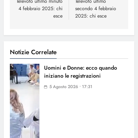
articoli
Televoto ultimo minuto
Televoto ultimo
4 febbraio 2025: chi
secondo 4 febbraio
esce
2025: chi esce
Notizie Correlate
Uomini e Donne: ecco quando
iniziano le registrazioni
5 Agosto 2026 • 17:31