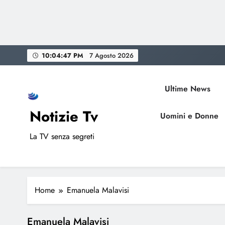
Skip
10:04:47 PM
7 Agosto 2026
to
content
Ultime News
Notizie Tv
Uomini e Donne
La TV senza segreti
Home
Emanuela Malavisi
Emanuela Malavisi