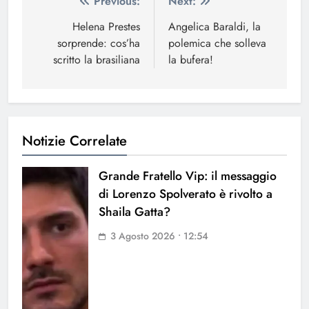
Navigazione
Previous:
Next:
articoli
Helena Prestes
Angelica Baraldi, la
sorprende: cos’ha
polemica che solleva
scritto la brasiliana
la bufera!
Notizie Correlate
Grande Fratello Vip: il messaggio
di Lorenzo Spolverato è rivolto a
Shaila Gatta?
3 Agosto 2026 • 12:54